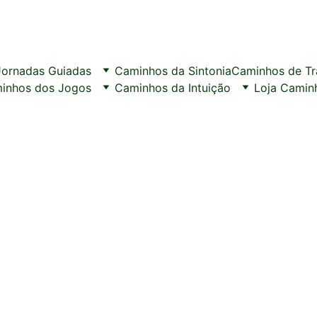
Jornadas Guiadas
Caminhos da Sintonia
Caminhos de T
inhos dos Jogos
Caminhos da Intuição
Loja Camin
forma de palavras para acompanhar vo