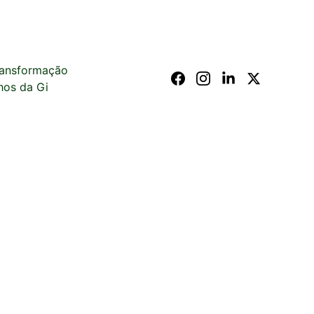
ransformação
hos da Gi
cê ao longo do caminho.